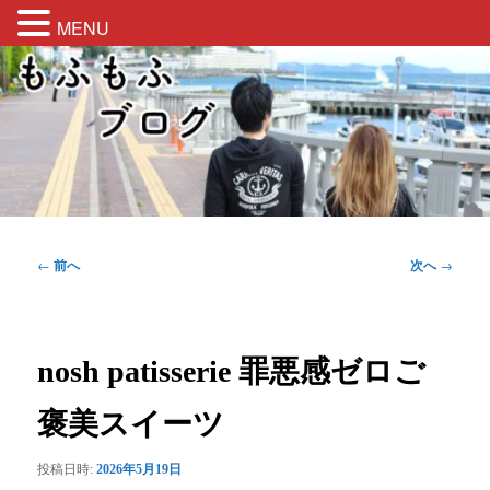
MENU
メ
もふもふしたブログをお届け
イ
検
ン
索
コ
もふもふブログ
ン
テ
ン
ツ
へ
移
投
←
前へ
次へ
→
動
稿
ナ
ビ
ゲ
nosh patisserie 罪悪感ゼロご
ー
シ
褒美スイーツ
ョ
ン
投稿日時:
2026年5月19日