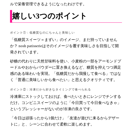
ルで栄養管理できるようになったわけです。
嬉しい3つのポイント
ポイント①：低糖質なのにちゃんと美味しい
「低糖質スイーツ＝まずい」のイメージ、まだ持っていません
か？ nosh patisserieはそのイメージを覆す美味しさを目指して開
発されています。
砂糖の代わりに天然甘味料を使い、小麦粉の一部をアーモンドプ
ードルやおからパウダーに置き換えるなど、糖質を抑えつつ満足
感のある味わいを実現。「低糖質だから我慢して食べる」ではな
く「普通に美味しいから食べたい」と思えるクオリティです。
ポイント②：冷凍だから好きなタイミングで食べられる
冷凍庫にストックしておけば、食べたいときにレンジでチンする
だけ。コンビニスイーツのように「今日買って今日食べなきゃ」
というプレッシャーがないのが冷凍の良さです。
「今日は頑張ったから1個だけ」「友達が遊びに来るからデザー
トに」と、シーンに合わせて柔軟に楽しめます。