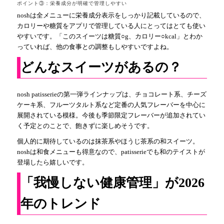
ポイント③：栄養成分が明確で管理しやすい
noshは全メニューに栄養成分表示をしっかり記載しているので、
カロリーや糖質をアプリで管理している人にとってはとても使い
やすいです。「このスイーツは糖質○g、カロリー○kcal」とわか
っていれば、他の食事との調整もしやすいですよね。
どんなスイーツがあるの？
nosh patisserieの第一弾ラインナップは、チョコレート系、チーズ
ケーキ系、フルーツタルト系など定番の人気フレーバーを中心に
展開されている模様。今後も季節限定フレーバーが追加されてい
く予定とのことで、飽きずに楽しめそうです。
個人的に期待しているのは抹茶系やほうじ茶系の和スイーツ。
noshは和食メニューも得意なので、patisserieでも和のテイストが
登場したら嬉しいです。
「我慢しない健康管理」が2026
年のトレンド