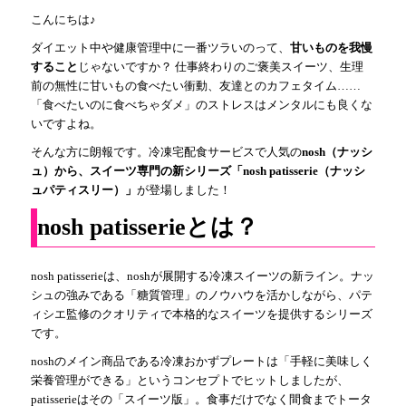
こんにちは♪
ダイエット中や健康管理中に一番ツラいのって、
甘いものを我慢
すること
じゃないですか？ 仕事終わりのご褒美スイーツ、生理
前の無性に甘いもの食べたい衝動、友達とのカフェタイム……
「食べたいのに食べちゃダメ」のストレスはメンタルにも良くな
いですよね。
そんな方に朗報です。冷凍宅配食サービスで人気の
nosh（ナッシ
ュ）から、スイーツ専門の新シリーズ「nosh patisserie（ナッシ
ュパティスリー）」
が登場しました！
nosh patisserieとは？
nosh patisserieは、noshが展開する冷凍スイーツの新ライン。ナッ
シュの強みである「糖質管理」のノウハウを活かしながら、パテ
ィシエ監修のクオリティで本格的なスイーツを提供するシリーズ
です。
noshのメイン商品である冷凍おかずプレートは「手軽に美味しく
栄養管理ができる」というコンセプトでヒットしましたが、
patisserieはその「スイーツ版」。食事だけでなく間食までトータ